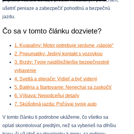
ušetriť peniaze a zabezpečiť pohodlnú a bezpečnú
jazdu.
Čo sa v tomto článku dozviete?
1. Kvapaliny: Motor potrebuje správne „nápoje“
2. Pneumatiky: Jediný kontakt s vozovkou
3. Brzdy: Tvoje najdôležitejšie bezpečnostné
vybavenie
4. Svetlá a stierače: Vidieť a byť videný
5. Batéria a štartovanie: Nenechaj sa zaskočiť
6. Výbava: Nepodceňuj detaily
7. Skúšobná jazda: Počúvaj svoje auto
V tomto článku ti podrobne ukážeme, čo všetko sa
oplatí skontrolovať predtým, než sa vyberieš na dlhšiu
trasu, či už ideš na dovolenku k moru, za rodinou