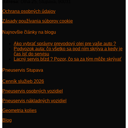
Adresa:
Dlhá 25, Stupava, 90031
Ochrana osobných údajov
Zásady používania súborov cookie
Najnovšie články na blogu
Ako vybrať správny prevodový olej pre vaše auto ?
Podvozok auta: čo všetko sa pod ním skrýva a kedy je
čas ísť do servisu
Lacný servis bŕzd ? Pozor, čo sa za tým môže skrývať
Pneuservis Stupava
Cenník služieb 2026
Pneuservis osobných vozidiel
Pneuservis nákladných vozidiel
Geometria kolies
Blog