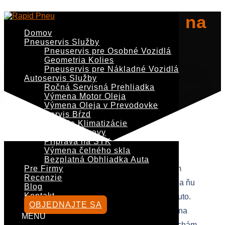
0902 299 073
servis@rapidpneu.sk
Ako pripraviť auto na
Domov
dlhú cestu?
Pneuservis Služby
Pneuservis pre Osobné Vozidlá
Geometria Kolies
Pneuservis pre Nákladné Vozidlá
od
Marco
|
jún 3, 2025
|
Nezaradené
Autoservis Služby
Ročná Servisná Prehliadka
Výmena Motor Oleja
Výmena Oleja v Prevodovke
Servis Bŕzd
Plnenie Klimatizácie
Servis Nápravy
Príprava na STK
Výmena čelného skla
Bezplatná Obhliadka Auta
Ako pripraviť auto na dlhú cestu Dlhá cesta autom
Pre Firmy
Recenzie
môže byť skvelým zážitkom. No rovnako ako sa na ňu
Blog
Kontakt
pripravujeme my, potrebujeme pripraviť aj naše auto.
OBJEDNAJTE SA
Nie je to len o natankovaní a zbalení kufra. Správna
Vyberte stranu
príprava vozidla dokáže predísť nečakaným poruchám,