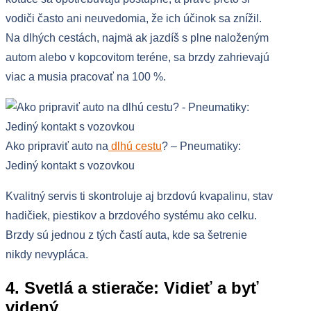
vodiči často ani neuvedomia, že ich účinok sa znížil.
Na dlhých cestách, najmä ak jazdíš s plne naloženým
autom alebo v kopcovitom teréne, sa brzdy zahrievajú
viac a musia pracovať na 100 %.
Ako pripraviť auto na
dlhú cestu
? – Pneumatiky:
Jediný kontakt s vozovkou
Kvalitný servis ti skontroluje aj brzdovú kvapalinu, stav
hadičiek, piestikov a brzdového systému ako celku.
Brzdy sú jednou z tých častí auta, kde sa šetrenie
nikdy nevypláca.
4. Svetlá a stierače: Vidieť a byť
videný