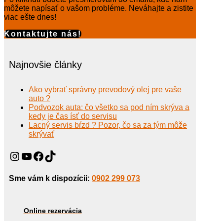
môžete napísať o vašom probléme. Neváhajte a zistite
viac ešte dnes!
Kontaktujte nás!
Najnovšie články
Ako vybrať správny prevodový olej pre vaše
auto ?
Podvozok auta: čo všetko sa pod ním skrýva a
kedy je čas ísť do servisu
Lacný servis bŕzd ? Pozor, čo sa za tým môže
skrývať
Instagram
YouTube
Facebook
TikTok
Sme vám k dispozícii:
0902 299 073
Online rezervácia