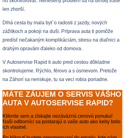
ho skontrolovať. Neriešený problém sa na dlhšej trase
len zhorší.
Dlhá cesta by mala byť o radosti z jazdy, nových
zážitkoch a pokoji na duši. Príprava auta ti pomôže
predísť nečakaným komplikáciám, stresu na diaľnici a
drahým opravám ďaleko od domova.
V Autoservise Rapid ti auto pred cestou dôkladne
skontrolujeme. Rýchlo, férovo a s úsmevom. Pretože
na Záhorí sa neriskuje, tu sa veci robia poriadne.
MÁTE ZÁUJEM O SERVIS VÁŠHO
AUTA V AUTOSERVISE RAPID?
Kliknite sem a získajte nezáväznú cenovú ponuku!
Naši odborníci sa postarajú o vaše auto ako keby bolo
ich vlastné.
Po kliknutí budete presmerovaní do emailu, kde nám