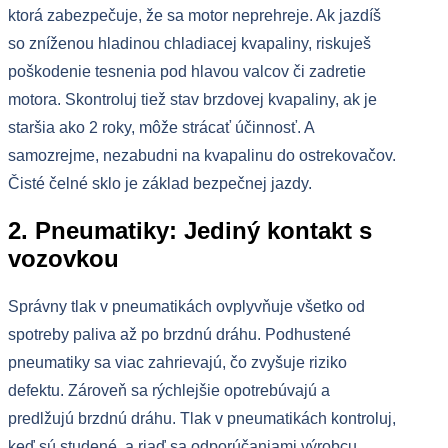
ktorá zabezpečuje, že sa motor neprehreje. Ak jazdíš
so zníženou hladinou chladiacej kvapaliny, riskuješ
poškodenie tesnenia pod hlavou valcov či zadretie
motora. Skontroluj tiež stav brzdovej kvapaliny, ak je
staršia ako 2 roky, môže strácať účinnosť. A
samozrejme, nezabudni na kvapalinu do ostrekovačov.
Čisté čelné sklo je základ bezpečnej jazdy.
2. Pneumatiky: Jediný kontakt s
vozovkou
Správny tlak v pneumatikách ovplyvňuje všetko od
spotreby paliva až po brzdnú dráhu. Podhustené
pneumatiky sa viac zahrievajú, čo zvyšuje riziko
defektu. Zároveň sa rýchlejšie opotrebúvajú a
predlžujú brzdnú dráhu. Tlak v pneumatikách kontroluj,
keď sú studené, a riaď sa odporúčaniami výrobcu,