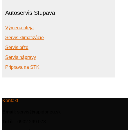
Autoservis Stupava
Výmena oleja
Servis klimatizácie
Servis bŕzd
Servis nápravy
Príprava na STK
Kontakt
Email:
servis@rapidpneu.sk
Tel.č. :
0902 299 073