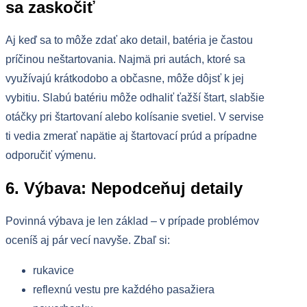
sa zaskočiť
Aj keď sa to môže zdať ako detail, batéria je častou
príčinou neštartovania. Najmä pri autách, ktoré sa
využívajú krátkodobo a občasne, môže dôjsť k jej
vybitiu. Slabú batériu môže odhaliť ťažší štart, slabšie
otáčky pri štartovaní alebo kolísanie svetiel. V servise
ti vedia zmerať napätie aj štartovací prúd a prípadne
odporučiť výmenu.
6. Výbava: Nepodceňuj detaily
Povinná výbava je len základ – v prípade problémov
oceníš aj pár vecí navyše. Zbaľ si:
rukavice
reflexnú vestu pre každého pasažiera