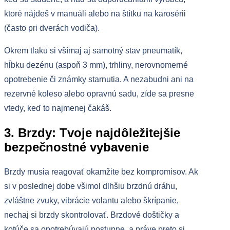
ktoré nájdeš v manuáli alebo na štítku na karosérii
(často pri dverách vodiča).
Okrem tlaku si všímaj aj samotný stav pneumatík,
hĺbku dezénu (aspoň 3 mm), trhliny, nerovnomerné
opotrebenie či známky starnutia. A nezabudni ani na
rezervné koleso alebo opravnú sadu, zíde sa presne
vtedy, keď to najmenej čakáš.
3. Brzdy: Tvoje najdôležitejšie
bezpečnostné vybavenie
Brzdy musia reagovať okamžite bez kompromisov. Ak
si v poslednej dobe všimol dlhšiu brzdnú dráhu,
zvláštne zvuky, vibrácie volantu alebo škrípanie,
nechaj si brzdy skontrolovať. Brzdové doštičky a
kotúče sa opotrebúvajú postupne, a práve preto si