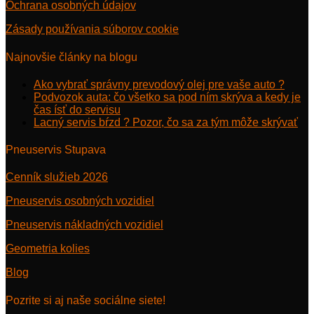
Ochrana osobných údajov
Zásady používania súborov cookie
Najnovšie články na blogu
Ako vybrať správny prevodový olej pre vaše auto ?
Podvozok auta: čo všetko sa pod ním skrýva a kedy je
čas ísť do servisu
Lacný servis bŕzd ? Pozor, čo sa za tým môže skrývať
Pneuservis Stupava
Cenník služieb 2026
Pneuservis osobných vozidiel
Pneuservis nákladných vozidiel
Geometria kolies
Blog
Pozrite si aj naše sociálne siete!