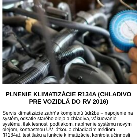
PLNENIE KLIMATIZÁCIE R134A (CHLADIVO
PRE VOZIDLÁ DO RV 2016)
Servis klimatizácie zahŕňa kompletnú údržbu – napojenie na
systém, odsatie starého oleja a chladiva, vákuovanie
systému, tlak tesnosti podtlakom, naplnenie systému novým
olejom, kontrastnou UV látkou a chladiacim médiom
(R134a), test tlaku a funkcie klimatizácie, kontrola účinnosti