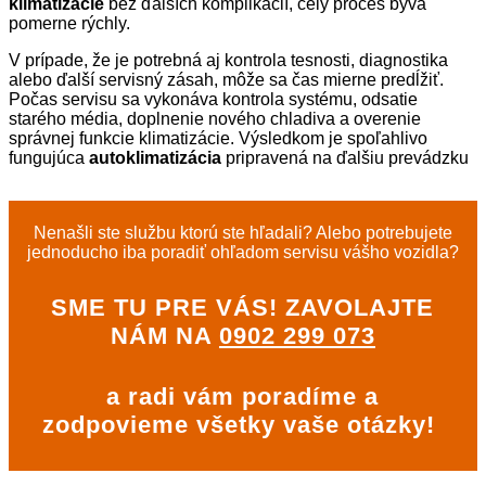
klimatizácie
bez ďalších komplikácií, celý proces býva
pomerne rýchly.
V prípade, že je potrebná aj kontrola tesnosti, diagnostika
alebo ďalší servisný zásah, môže sa čas mierne predĺžiť.
Počas servisu sa vykonáva kontrola systému, odsatie
starého média, doplnenie nového chladiva a overenie
správnej funkcie klimatizácie. Výsledkom je spoľahlivo
fungujúca
autoklimatizácia
pripravená na ďalšiu prevádzku
Nenašli ste službu ktorú ste hľadali? Alebo potrebujete
jednoducho iba poradiť ohľadom servisu vášho vozidla?
SME TU PRE VÁS! ZAVOLAJTE
NÁM NA
0902 299 073
a radi vám poradíme a
zodpovieme všetky vaše otázky!