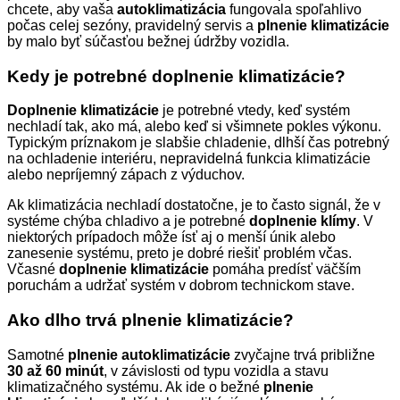
chcete, aby vaša
autoklimatizácia
fungovala spoľahlivo
počas celej sezóny, pravidelný servis a
plnenie klimatizácie
by malo byť súčasťou bežnej údržby vozidla.
Kedy je potrebné doplnenie klimatizácie?
Doplnenie klimatizácie
je potrebné vtedy, keď systém
nechladí tak, ako má, alebo keď si všimnete pokles výkonu.
Typickým príznakom je slabšie chladenie, dlhší čas potrebný
na ochladenie interiéru, nepravidelná funkcia klimatizácie
alebo nepríjemný zápach z výduchov.
Ak klimatizácia nechladí dostatočne, je to často signál, že v
systéme chýba chladivo a je potrebné
doplnenie klímy
. V
niektorých prípadoch môže ísť aj o menší únik alebo
zanesenie systému, preto je dobré riešiť problém včas.
Včasné
doplnenie klimatizácie
pomáha predísť väčším
poruchám a udržať systém v dobrom technickom stave.
Ako dlho trvá plnenie klimatizácie?
Samotné
plnenie autoklimatizácie
zvyčajne trvá približne
30 až 60 minút
, v závislosti od typu vozidla a stavu
klimatizačného systému. Ak ide o bežné
plnenie