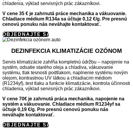
chladenia, výklad servisných prác zákazníkovi.
V cene 35 € je zahrnutá práce mechanika a vákuovanie.
Chladiace médium R134a sa účtuje 0,12 €/g. Pre presnú
cenovú ponuku nás neváhajte kontaktovať.
OBJEDNAJTE SA
DEZINFEKCIA KLIMATIZÁCIE OZÓNOM
Servis klimatizácie zahŕňa kompletnú údržbu – napojenie na
systém, odsatie starého oleja a chladiva, vákuovanie
systému, tlak tesnosti podtlakom, naplnenie systému novým
olejom, kontrastnou UV látkou a chladiacim médiom
(R1234yf), test tlaku a funkcie klimatizácie, kontrola účinnosti
chladenia, výklad servisných prác zákazníkovi.
V cene 70€ je zahrnutá práca mechanika, napojenie na
systém a vákuovanie. Chladiace médium R1234yf sa
účtuje 0,19 €/g. Pre presnú cenovú ponuku nás
neváhajte kontaktovať.
OBJEDNAJTE SA