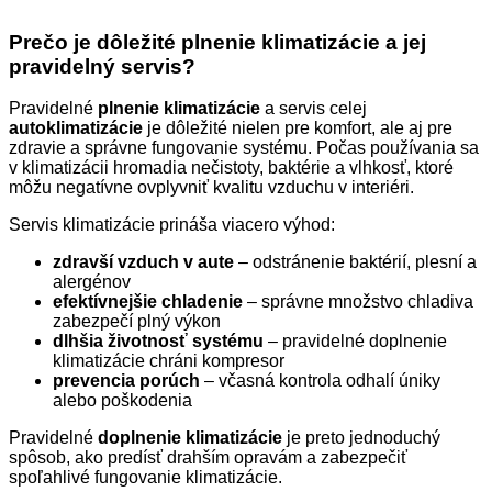
Prečo je dôležité plnenie klimatizácie a jej
pravidelný servis?
Pravidelné
plnenie klimatizácie
a servis celej
autoklimatizácie
je dôležité nielen pre komfort, ale aj pre
zdravie a správne fungovanie systému. Počas používania sa
v klimatizácii hromadia nečistoty, baktérie a vlhkosť, ktoré
môžu negatívne ovplyvniť kvalitu vzduchu v interiéri.
Servis klimatizácie prináša viacero výhod:
zdravší vzduch v aute
– odstránenie baktérií, plesní a
alergénov
efektívnejšie chladenie
– správne množstvo chladiva
zabezpečí plný výkon
dlhšia životnosť systému
– pravidelné doplnenie
klimatizácie chráni kompresor
prevencia porúch
– včasná kontrola odhalí úniky
alebo poškodenia
Pravidelné
doplnenie klimatizácie
je preto jednoduchý
spôsob, ako predísť drahším opravám a zabezpečiť
spoľahlivé fungovanie klimatizácie.