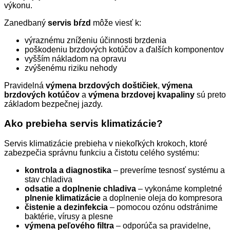
výkonu.
Zanedbaný
servis bŕzd
môže viesť k:
výraznému zníženiu účinnosti brzdenia
poškodeniu brzdových kotúčov a ďalších komponentov
vyšším nákladom na opravu
zvýšenému riziku nehody
Pravidelná
výmena brzdových doštičiek
,
výmena
brzdových kotúčov
a
výmena brzdovej kvapaliny
sú preto
základom bezpečnej jazdy.
Ako prebieha servis klimatizácie?
Servis klimatizácie prebieha v niekoľkých krokoch, ktoré
zabezpečia správnu funkciu a čistotu celého systému:
kontrola a diagnostika
– preveríme tesnosť systému a
stav chladiva
odsatie a doplnenie chladiva
– vykonáme kompletné
plnenie klimatizácie
a doplnenie oleja do kompresora
čistenie a dezinfekcia
– pomocou ozónu odstránime
baktérie, vírusy a plesne
výmena peľového filtra
– odporúča sa pravidelne,