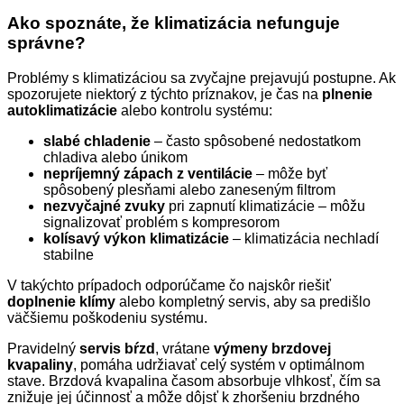
Ako spoznáte, že klimatizácia nefunguje
správne?
Problémy s klimatizáciou sa zvyčajne prejavujú postupne. Ak
spozorujete niektorý z týchto príznakov, je čas na
plnenie
autoklimatizácie
alebo kontrolu systému:
slabé chladenie
– často spôsobené nedostatkom
chladiva alebo únikom
nepríjemný zápach z ventilácie
– môže byť
spôsobený plesňami alebo zaneseným filtrom
nezvyčajné zvuky
pri zapnutí klimatizácie – môžu
signalizovať problém s kompresorom
kolísavý výkon klimatizácie
– klimatizácia nechladí
stabilne
V takýchto prípadoch odporúčame čo najskôr riešiť
doplnenie klímy
alebo kompletný servis, aby sa predišlo
väčšiemu poškodeniu systému.
Pravidelný
servis bŕzd
, vrátane
výmeny brzdovej
kvapaliny
, pomáha udržiavať celý systém v optimálnom
stave. Brzdová kvapalina časom absorbuje vlhkosť, čím sa
znižuje jej účinnosť a môže dôjsť k zhoršeniu brzdného