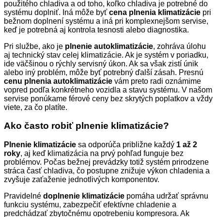
použitého chladiva a od toho, koľko chladiva je potrebné do
systému doplniť. Iná môže byť
cena plnenia klimatizácie
pri
bežnom doplnení systému a iná pri komplexnejšom servise,
keď je potrebná aj kontrola tesnosti alebo diagnostika.
Pri službe, ako je
plnenie autoklimatizácie
, zohráva úlohu
aj technický stav celej klimatizácie. Ak je systém v poriadku,
ide väčšinou o rýchly servisný úkon. Ak sa však zistí únik
alebo iný problém, môže byť potrebný ďalší zásah. Presnú
cenu plnenia autoklimatizácie
vám preto radi oznámime
vopred podľa konkrétneho vozidla a stavu systému. V našom
servise ponúkame férové ceny bez skrytých poplatkov a vždy
viete, za čo platíte.
Ako často robiť plnenie klimatizácie?
Plnenie klimatizácie
sa odporúča približne každý
1 až 2
roky
, aj keď klimatizácia na prvý pohľad funguje bez
problémov. Počas bežnej prevádzky totiž systém prirodzene
stráca časť chladiva, čo postupne znižuje výkon chladenia a
zvyšuje zaťaženie jednotlivých komponentov.
Pravidelné
doplnenie klimatizácie
pomáha udržať správnu
funkciu systému, zabezpečiť efektívne chladenie a
predchádzať zbytočnému opotrebeniu kompresora. Ak