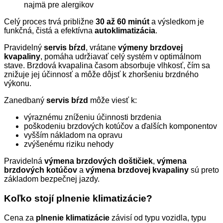
najmä pre alergikov
Celý proces trvá približne
30 až 60 minút
a výsledkom je
funkčná, čistá a efektívna
autoklimatizácia
.
Pravidelný
servis bŕzd
, vrátane
výmeny brzdovej
kvapaliny
, pomáha udržiavať celý systém v optimálnom
stave. Brzdová kvapalina časom absorbuje vlhkosť, čím sa
znižuje jej účinnosť a môže dôjsť k zhoršeniu brzdného
výkonu.
Zanedbaný
servis bŕzd
môže viesť k:
výraznému zníženiu účinnosti brzdenia
poškodeniu brzdových kotúčov a ďalších komponentov
vyšším nákladom na opravu
zvýšenému riziku nehody
Pravidelná
výmena brzdových doštičiek
,
výmena
brzdových kotúčov
a
výmena brzdovej kvapaliny
sú preto
základom bezpečnej jazdy.
Koľko stojí plnenie klimatizácie?
Cena za
plnenie klimatizácie
závisí od typu vozidla, typu