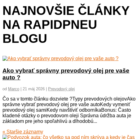
NAJNOVŠIE ČLÁNKY
NA RAPIDPNEU
BLOGU
Ako vybrať správny prevodový olej pre vaše
auto ?
od
Marco
|
21 máj 2026
|
Prevodový olej
Čo sa v tomto článku dozviete ?Typy prevodových olejovAko
správne vybrať prevodový olej pre vaše autoKedy vymeniť
prevodový olej samiKedy navštíviť odborníkaBonus: Často
kladené otázky o prevodovom oleji Správna údržba auta je
základom pre jeho spoľahlivú a dlhodobú...
« Staršie záznamy