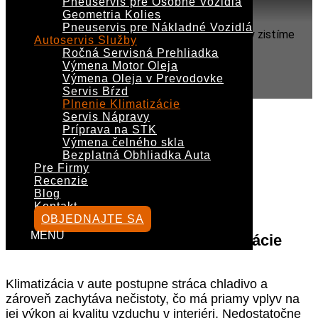
Pneuservis pre Osobné Vozidlá
Geometria Kolies
Pneuservis pre Nákladné Vozidlá
Máte pocit že vaša autoklimatizácia nechladí?
My zistíme
Autoservis Služby
Ročná Servisná Prehliadka
príčinu a vašu klimatizáciu opravíme.
Výmena Motor Oleja
Výmena Oleja v Prevodovke
OBJEDNAJTE SA
Servis Bŕzd
Plnenie Klimatizácie
Servis Nápravy
Príprava na STK
PLNENIE
Výmena čelného skla
Bezplatná Obhliadka Auta
KLIMATIZÁCIE
Pre Firmy
Recenzie
Blog
Kontakt
OBJEDNAJTE SA
Servis klimatizácie
|
Doplnenie
klimatizácie
| Servis autoklimatizácie
Vyberte stranu
Klimatizácia v aute postupne stráca chladivo a
zároveň zachytáva nečistoty, čo má priamy vplyv na
jej výkon aj kvalitu vzduchu v interiéri. Nedostatočne