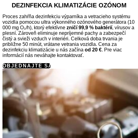
DEZINFEKCIA KLIMATIZÁCIE OZÓNOM
Proces zahŕňa dezinfekciu výparníka a vetracieho systému
vozidla pomocou ultra výkonného ozónového generátora (10
000 mg O₃/h), ktorý efektívne
zničí 99,9 % baktérií
, vírusov a
plesní. Zároveň eliminuje nepríjemné pachy a zabezpečí
čistý a svieži vzduch v interiéri. Celková doba trvania je
približne 50 minút, vrátane vetrania vozidla. Cena za
dezinfekciu klimatizácie u nás začína
od 20 €
. Pre viac
informácií nás neváhajte kontaktovať.
OBJEDNAJTE SA