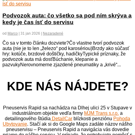
Podvozok auta: čo všetko sa pod ním skrýva a
kedy je čas ísť do servisu
od
Marco
|
31 jan 2026
|
Nezaradené
Čo sa v tomto článku dozviete?Čo vlastne tvorí podvozok
auta (nie je to len „železo“ pod karosériou)Brzdy ako súčasť
hry: kotúče, brzdové doštičky, hadičkyTypické príznaky, že
podvozok auta má dosťBúchanie, klepanie a
pazvukyNerovnomerne zjazdené pneumatiky a „krivé“...
KDE NÁS NÁJDETE?
Pneuservis Rapid sa nachádza na Dlhej ulici 25 v Stupave v
industriálnom objekte vedľa firmy
MJM Trans s.r.o.
a
detailingového štúdia
DetailCar
blízkosti penziónu
Pohoda
Ubytovanie
.
Stačí ak si do Google Maps zadáte názov nášho
pneuservisu – Pneuservis Rapid a navigácia vás dovedie
priamo do nášho servisu. V prípade, že potrebujete pomôcť s