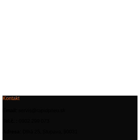
Kontakt
Email:
servis@rapidpneu.sk
Tel.č. :
0902 299 073
Adresa:
Dlhá 25, Stupava, 90031