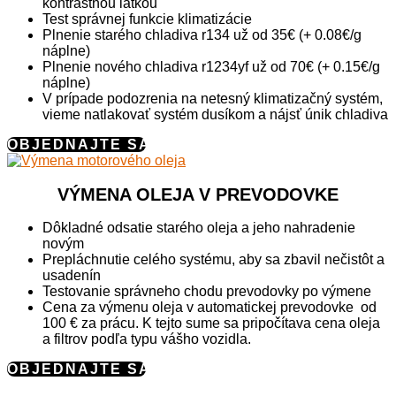
kontrastnou látkou
Test správnej funkcie klimatizácie
Plnenie starého chladiva r134 už od 35€ (+ 0.08€/g
náplne)
Plnenie nového chladiva r1234yf už od 70€ (+ 0.15€/g
náplne)
V prípade podozrenia na netesný klimatizačný systém,
vieme natlakovať systém dusíkom a nájsť únik chladiva
OBJEDNAJTE SA
VÝMENA OLEJA V PREVODOVKE
Dôkladné odsatie starého oleja a jeho nahradenie
novým
Prepláchnutie celého systému, aby sa zbavil nečistôt a
usadenín
Testovanie správneho chodu prevodovky po výmene
Cena za výmenu oleja v automatickej prevodovke od
100 € za prácu. K tejto sume sa pripočítava cena oleja
a filtrov podľa typu vášho vozidla.
OBJEDNAJTE SA