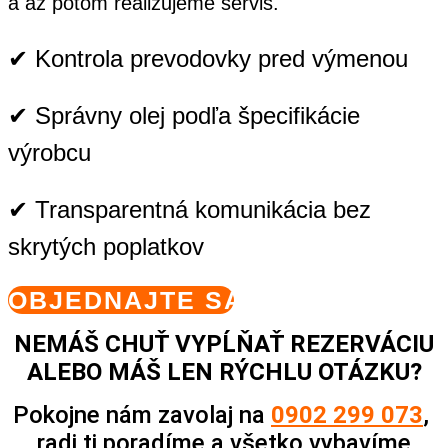
a až potom realizujeme servis.
✔ Kontrola prevodovky pred výmenou
✔ Správny olej podľa špecifikácie
výrobcu
✔ Transparentná komunikácia bez
skrytých poplatkov
OBJEDNAJTE SA
NEMÁŠ CHUŤ VYPĹŇAŤ REZERVÁCIU
ALEBO MÁŠ LEN RÝCHLU OTÁZKU?
Pokojne nám zavolaj na
0902 299 073
,
radi ti poradíme a vš
etko vy
bavíme