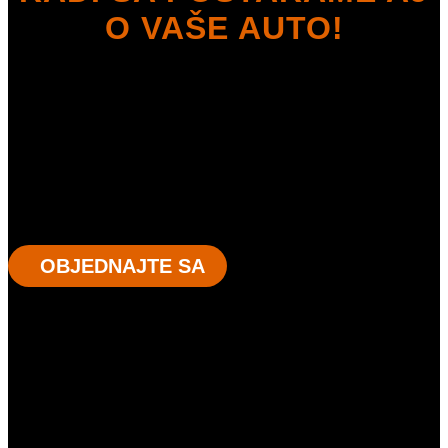
O VAŠE AUTO!
My sa na profesionálov nehráme! Pokiaľ máte dosť
naťahovania sa s pneuservismi, chcete mať vaše auto
pripravené čo najskôr a sumu za prezutie vopred jasne
odkomunikovanú, tak ste potom v tých správnych rukách. V
prípade nespokojnosti vám garantujeme vrátenie peňazí v
plnej výške sumy servisu. Vaše auto a pneumatiky sú u nás v
dobrých rukách!
OBJEDNAJTE SA