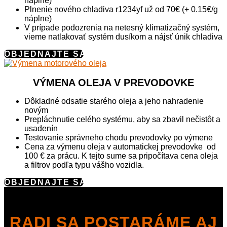
náplne)
Plnenie nového chladiva r1234yf už od 70€ (+ 0.15€/g
náplne)
V prípade podozrenia na netesný klimatizačný systém,
vieme natlakovať systém dusíkom a nájsť únik chladiva
OBJEDNAJTE SA
VÝMENA OLEJA V PREVODOVKE
Dôkladné odsatie starého oleja a jeho nahradenie
novým
Prepláchnutie celého systému, aby sa zbavil nečistôt a
usadenín
Testovanie správneho chodu prevodovky po výmene
Cena za výmenu oleja v automatickej prevodovke od
100 € za prácu. K tejto sume sa pripočítava cena oleja
a filtrov podľa typu vášho vozidla.
OBJEDNAJTE SA
RADI SA POSTARÁME AJ