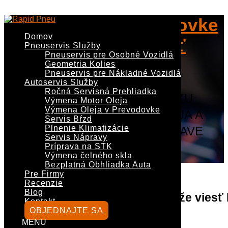
0902 299 073
Meniť olej v prevodovke
servis@rapidpneu.sk
Domov
alebo to ešte nechať
Pneuservis Služby
Pneuservis pre Osobné Vozidlá
tak?
Geometria Kolies
Pneuservis pre Nákladné Vozidlá
Autoservis Služby
Ročná Servisná Prehliadka
OCHRÁŇTE PREVODOVKU
Výmena Motor Oleja
Výmena Oleja v Prevodovke
VČASNOU VÝMENOU OLEJA A
Servis Bŕzd
Plnenie Klimatizácie
VYHNITE SA DRAHEJ OPRAVE
Servis Nápravy
Príprava na STK
OBJEDNAJTE SA
Výmena čelného skla
Bezplatná Obhliadka Auta
Pre Firmy
Recenzie
Blog
Ignorovaný interval výmeny môže viesť 
Kontakt
OBJEDNAJTE SA
drahej oprave
Vyberte stranu