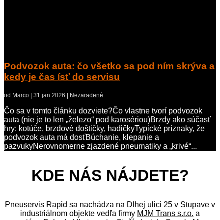
Podvozok auta: čo všetko sa pod ním skrýva a
kedy je čas ísť do servisu
od
Marco
|
31 jan 2026
|
Nezaradené
Čo sa v tomto článku dozviete?Čo vlastne tvorí podvozok
auta (nie je to len „železo“ pod karosériou)Brzdy ako súčasť
hry: kotúče, brzdové doštičky, hadičkyTypické príznaky, že
podvozok auta má dosťBúchanie, klepanie a
pazvukyNerovnomerne zjazdené pneumatiky a „krivé“...
KDE NÁS NÁJDETE?
Pneuservis Rapid sa nachádza na Dlhej ulici 25 v Stupave v
industriálnom objekte vedľa firmy
MJM Trans s.r.o.
a