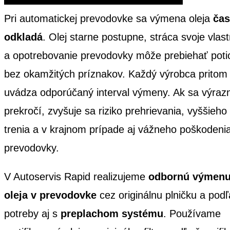
Pri automatickej prevodovke sa výmena oleja
čas
odkladá
. Olej starne postupne, stráca svoje vlast
a opotrebovanie prevodovky môže prebiehať poti
bez okamžitých príznakov. Každý výrobca pritom
uvádza odporúčaný interval výmeny. Ak sa výraz
prekročí, zvyšuje sa riziko prehrievania, vyššieho
trenia a v krajnom prípade aj vážneho poškodeni
prevodovky.
V Autoservis Rapid realizujeme
odbornú výmen
oleja v prevodovke
cez originálnu plničku a podľ
potreby aj s
preplachom systému
. Používame