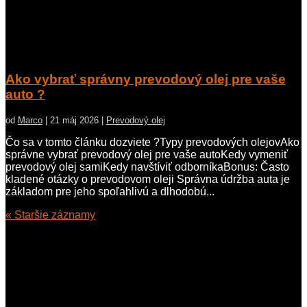
Ako vybrať správny prevodový olej pre vaše
auto ?
od
Marco
|
21 máj 2026
|
Prevodový olej
Čo sa v tomto článku dozviete ?Typy prevodových olejovAko
správne vybrať prevodový olej pre vaše autoKedy vymeniť
prevodový olej samiKedy navštíviť odborníkaBonus: Často
kladené otázky o prevodovom oleji Správna údržba auta je
základom pre jeho spoľahlivú a dlhodobú...
« Staršie záznamy