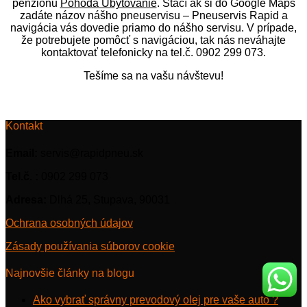
penziónu
Pohoda Ubytovanie
. Stačí ak si do Google Maps
zadáte názov nášho p
neuservisu – Pneuservis Rapid a
navigácia vás dovedie priamo do nášho servisu. V prípade,
že potrebujete pomôcť s navigáciou, tak nás neváhajte
kontaktovať telefonicky na tel.č. 0902 299 073.
Tešíme sa na vašu návštevu!
Kontakt
Email:
servis@rapidpneu.sk
Tel.č. :
0902 299 073
Adresa:
Dlhá 25, Stupava, 90031
Ochrana osobných údajov
Zásady používania súborov cookie
Najnovšie články na blogu
Ako vybrať správny prevodový olej pre vaše auto ?