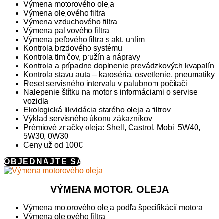
Výmena motorového oleja
Výmena olejového filtra
Výmena vzduchového filtra
Výmena palivového filtra
Výmena peľového filtra s akt. uhlím
Kontrola brzdového systému
Kontrola tlmičov, pružín a nápravy
Kontrola a prípadne doplnenie prevádzkových kvapalín
Kontrola stavu auta – karoséria, osvetlenie, pneumatiky
Reset servisného intervalu v palubnom počítači
Nalepenie štítku na motor s informáciami o servise
vozidla
Ekologická likvidácia starého oleja a filtrov
Výklad servisného úkonu zákazníkovi
Prémiové značky oleja: Shell, Castrol, Mobil 5W40,
5W30, 0W30
Ceny už od 100€
OBJEDNAJTE SA
VÝMENA MOTOR. OLEJA
Výmena motorového oleja podľa špecifikácií motora
Výmena olejového filtra